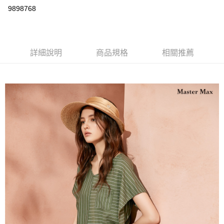
運送方式
9898768
宅配
每筆NT$90，滿NT$2,000(含以上)免運費
詳細說明
商品規格
相關推薦