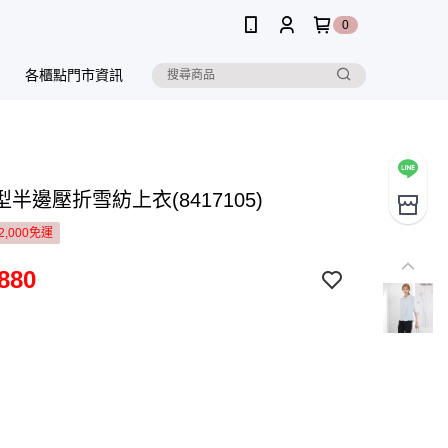
0
各櫃點門市資訊
半邊壓折雪紡上衣(8417105)
2,000免運
880