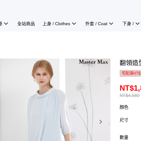
錄
全站商品
上身 / Clothes
外套 / Coat
下身 /
翻領造型
宅配滿NT$
NT$1,
NT$4,580
顏色
尺寸
數量