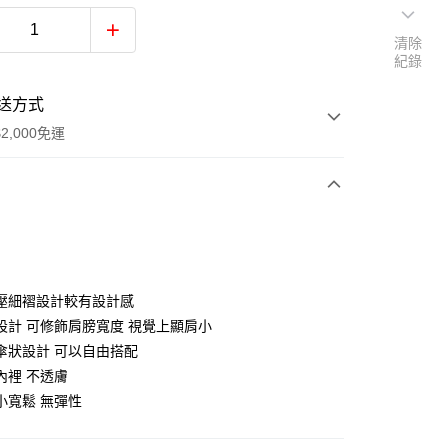
清除
紀錄
送方式
2,000免運
次付款
壓細褶設計較有設計感
設計 可修飾肩膀寬度 視覺上顯肩小
0，滿NT$2,000(含以上)免運費
傘狀設計 可以自由搭配
內裡 不透膚
小寬鬆 無彈性