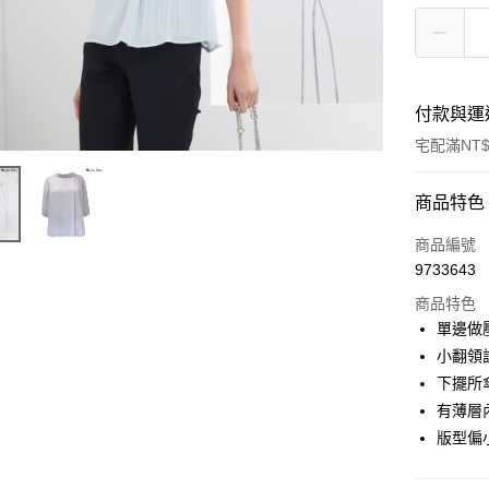
付款與運
宅配滿NT$
付款方式
商品特色
信用卡一
商品編號
9733643
商品特色
運送方式
單邊做
宅配
小翻領
每筆NT$9
下擺所
有薄層
版型偏