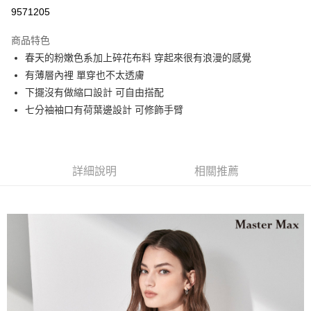
運送方式
9571205
宅配
商品特色
每筆NT$90，滿NT$2,000(含以上)免運費
春天的粉嫩色系加上碎花布料 穿起來很有浪漫的感覺
有薄層內裡 單穿也不太透膚
下擺沒有做縮口設計 可自由搭配
七分袖袖口有荷葉邊設計 可修飾手臂
詳細說明
相關推薦