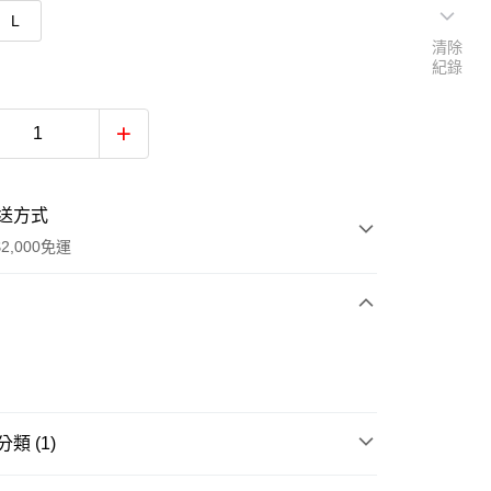
L
清除
紀錄
送方式
2,000免運
次付款
類 (1)
0，滿NT$2,000(含以上)免運費
其他上衣 / OTHER