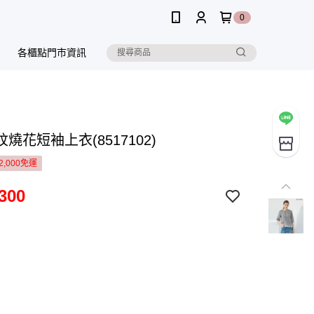
0
各櫃點門市資訊
燒花短袖上衣(8517102)
2,000免運
300