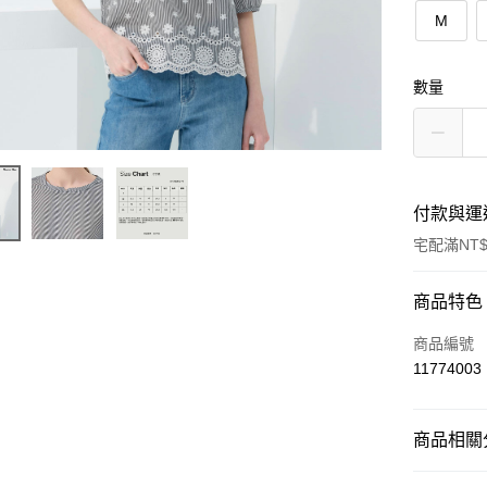
M
數量
付款與運
宅配滿NT$
付款方式
商品特色
信用卡一
商品編號
11774003
運送方式
商品相關分
宅配
每筆NT$9
上衣 / Top