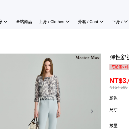
錄
全站商品
上身 / Clothes
外套 / Coat
下身 /
彈性舒適
宅配滿NT$
NT$3,
NT$4,580
顏色
尺寸
數量