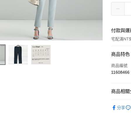
付款與運
宅配滿NT$
付款方式
商品特色
信用卡一
商品編號
11608466
運送方式
商品相關分
宅配
每筆NT$9
下身 /
長
分享