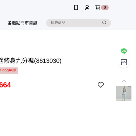
0
各櫃點門市資訊
修身九分褲(8613030)
2,000免運
664