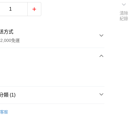
清除
紀錄
送方式
2,000免運
次付款
類 (1)
0，滿NT$2,000(含以上)免運費
褲 / Trouser
客服