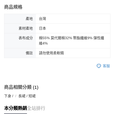
商品規格
產地
台灣
素材產地
日本
表布成分
棉55% 莫代爾棉32% 聚酯纖維9% 彈性纖
維4%
備註
請勿使用柔軟精
客服
商品相關分類 (1)
下身 /
長裙 / 短裙
本分類熱銷
全站排行