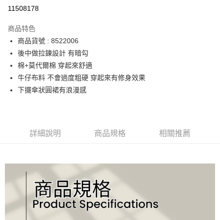
運送方式
11508178
宅配
商品特色
每筆NT$90，滿NT$2,000(含以上)免運費
商品貨號 : 8522006
後中做拉鍊設計 有暗勾
棉+莫代爾棉 穿起來舒適
牛仔布料 不會過度粗硬 穿起來有修身效果
下擺傘狀圓裙有浪漫感
詳細說明
商品規格
相關推薦