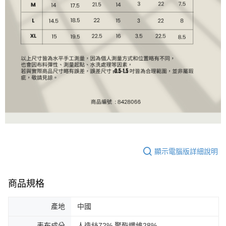
顯示電腦版詳細說明
商品規格
產地
中國
表布成分
人造絲72% 聚酯纖維28%