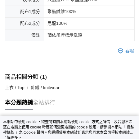
配布1成分
聚酯纖維100%
配布2成分
尼龍100%
備註
請依吊牌標示洗滌
客服
商品相關分類 (1)
上衣 / Top
針織 / knitwear
本分類熱銷
全站排行
本網站中使用 cookie，欲查詢有關本網站使用 cookie 方式之詳情，及若您不希
熱門標籤
望在電腦上使用 cookie 時應如何變更電腦的 cookie 設定，請參閱本網站「
隱私
權條款
」之 Cookie 聲明。您繼續使用本網站即表示您同意本公司得按本網站使
用條款之 Cookie 聲明使用 cookie。
了解更多 >