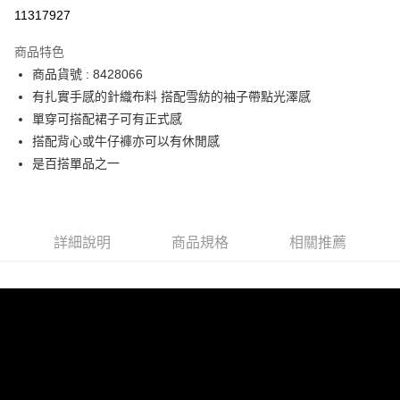
運送方式
11317927
宅配
商品特色
每筆NT$90，滿NT$2,000(含以上)免運費
商品貨號 : 8428066
有扎實手感的針織布料 搭配雪紡的袖子帶點光澤感
單穿可搭配裙子可有正式感
搭配背心或牛仔褲亦可以有休閒感
是百搭單品之一
詳細說明
商品規格
相關推薦