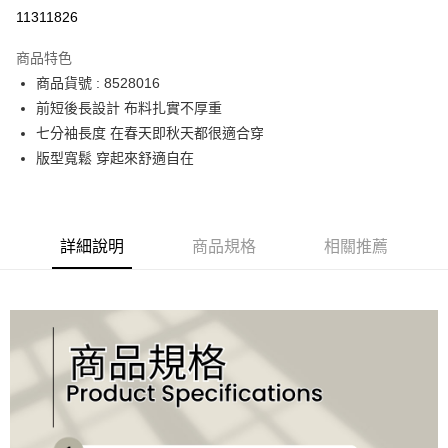
運送方式
11311826
宅配
商品特色
每筆NT$90，滿NT$2,000(含以上)免運費
商品貨號 : 8528016
前短後長設計 布料扎實不厚重
七分袖長度 在春天即秋天都很適合穿
版型寬鬆 穿起來舒適自在
詳細說明
商品規格
相關推薦