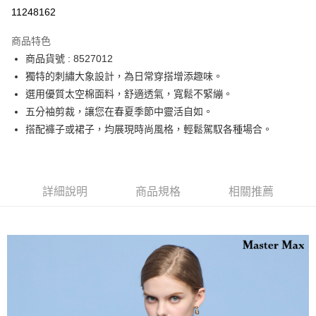
運送方式
11248162
宅配
商品特色
每筆NT$90，滿NT$2,000(含以上)免運費
商品貨號 : 8527012
獨特的刺繡大象設計，為日常穿搭增添趣味。
選用優質太空棉面料，舒適透氣，寬鬆不緊繃。
五分袖剪裁，讓您在春夏季節中靈活自如。
搭配褲子或裙子，均展現時尚風格，輕鬆駕馭各種場合。
詳細說明
商品規格
相關推薦