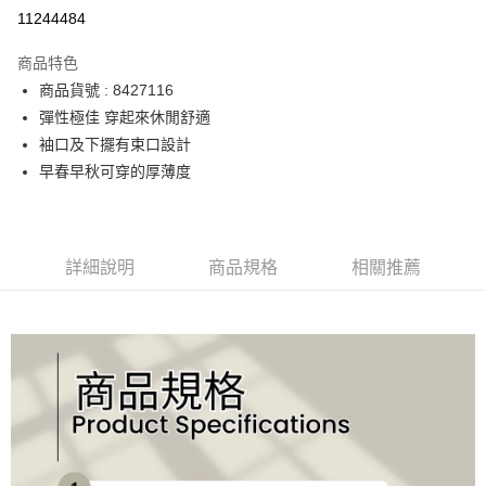
運送方式
11244484
宅配
商品特色
每筆NT$90，滿NT$2,000(含以上)免運費
商品貨號 : 8427116
彈性極佳 穿起來休閒舒適
袖口及下擺有束口設計
早春早秋可穿的厚薄度
詳細說明
商品規格
相關推薦