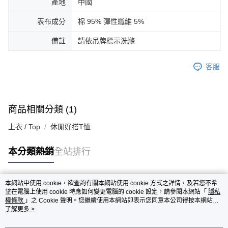
產地
中國
表布成分
棉 95% 彈性纖維 5%
備註
請依吊牌標示洗滌
客服
商品相關分類 (1)
上衣 / Top
休閒好搭T恤
本分類熱銷
全站排行
本網站中使用 cookie，欲查詢有關本網站使用 cookie 方式之詳情，及若您不希
熱門標籤
望在電腦上使用 cookie 時應如何變更電腦的 cookie 設定，請參閱本網站「
隱私
權條款
」之 Cookie 聲明。您繼續使用本網站即表示您同意本公司得按本網站使
用條款之 Cookie 聲明使用 cookie。
了解更多 >