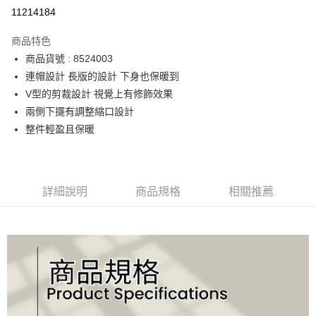
運送方式
11214184
宅配
商品特色
每筆NT$90，滿NT$2,000(含以上)免運費
商品貨號 : 8524003
連帽設計 長版的設計 下身也保暖到
V型的剪裁設計 視覺上有修飾效果
兩側下擺有調整縮口設計
整件輕盈且保暖
詳細說明
商品規格
相關推薦