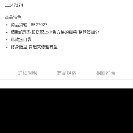
運送方式
11147174
宅配
商品特色
每筆NT$90，滿NT$2,000(含以上)免運費
商品貨號 : 8527027
精緻的珍珠釦搭配上小香方格的織帶 整體質加分
此款無口袋
修身版型 穿起來優雅有型
詳細說明
商品規格
相關推薦