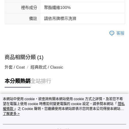
裡布成分
聚酯纖維100%
備註
請依吊牌標示洗滌
客服
商品相關分類 (1)
外套 / Coat
經典款式 / Classic
本分類熱銷
全站排行
本網站中使用 cookie，欲查詢有關本網站使用 cookie 方式之詳情，及若您不希
熱門標籤
望在電腦上使用 cookie 時應如何變更電腦的 cookie 設定，請參閱本網站「
隱私
權條款
」之 Cookie 聲明。您繼續使用本網站即表示您同意本公司得按本網站使
用條款之 Cookie 聲明使用 cookie。
了解更多 >