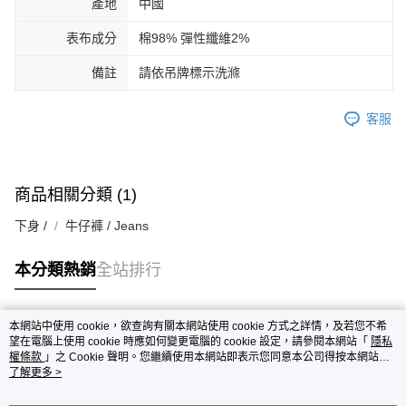
產地
中國
表布成分
棉98% 彈性纖維2%
備註
請依吊牌標示洗滌
客服
商品相關分類 (1)
下身 /
牛仔褲 / Jeans
本分類熱銷
全站排行
本網站中使用 cookie，欲查詢有關本網站使用 cookie 方式之詳情，及若您不希
熱門標籤
望在電腦上使用 cookie 時應如何變更電腦的 cookie 設定，請參閱本網站「
隱私
權條款
」之 Cookie 聲明。您繼續使用本網站即表示您同意本公司得按本網站使
用條款之 Cookie 聲明使用 cookie。
了解更多 >