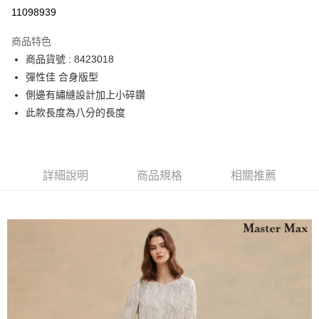
運送方式
11098939
宅配
商品特色
每筆NT$90，滿NT$2,000(含以上)免運費
商品貨號 : 8423018
彈性佳 合身版型
側邊有繡縫設計加上小碎鑽
此款長度為八分的長度
詳細說明
商品規格
相關推薦