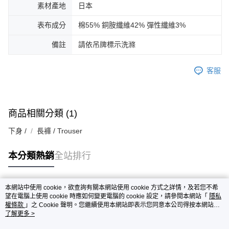
素材產地
日本
表布成分
棉55% 銅胺纖維42% 彈性纖維3%
備註
請依吊牌標示洗滌
客服
商品相關分類 (1)
下身 /
長褲 / Trouser
本分類熱銷
全站排行
本網站中使用 cookie，欲查詢有關本網站使用 cookie 方式之詳情，及若您不希
熱門標籤
望在電腦上使用 cookie 時應如何變更電腦的 cookie 設定，請參閱本網站「
隱私
權條款
」之 Cookie 聲明。您繼續使用本網站即表示您同意本公司得按本網站使
用條款之 Cookie 聲明使用 cookie。
了解更多 >