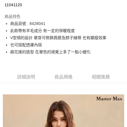
運送方式
11041120
宅配
商品特色
每筆NT$90，滿NT$2,000(含以上)免運費
商品貨號 : 8428041
此款帶有羊毛成分 有一定的保暖程度
V型領的設計 單穿可修飾肩膀及脖子線條 也有顯瘦效果
也可搭配透膚內搭
麻花捲的造型 在單色的視覺上多了一點小變化
詳細說明
商品規格
相關推薦