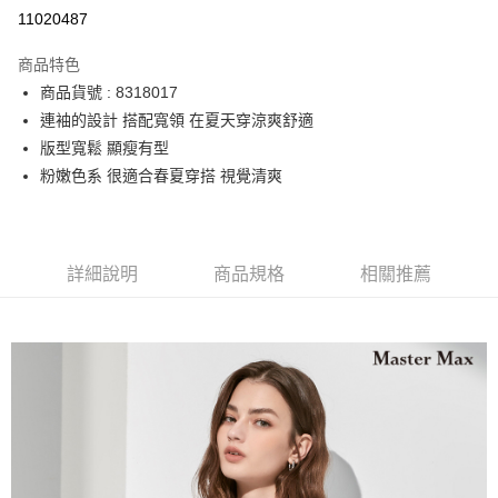
運送方式
11020487
宅配
商品特色
每筆NT$90，滿NT$2,000(含以上)免運費
商品貨號 : 8318017
連袖的設計 搭配寬領 在夏天穿涼爽舒適
版型寬鬆 顯瘦有型
粉嫩色系 很適合春夏穿搭 視覺清爽
詳細說明
商品規格
相關推薦