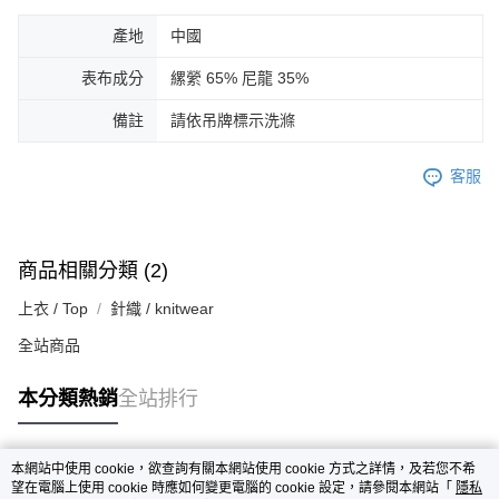
產地
中國
表布成分
縲縈 65% 尼龍 35%
備註
請依吊牌標示洗滌
客服
商品相關分類 (2)
上衣 / Top
針織 / knitwear
全站商品
本分類熱銷
全站排行
本網站中使用 cookie，欲查詢有關本網站使用 cookie 方式之詳情，及若您不希
熱門標籤
望在電腦上使用 cookie 時應如何變更電腦的 cookie 設定，請參閱本網站「
隱私