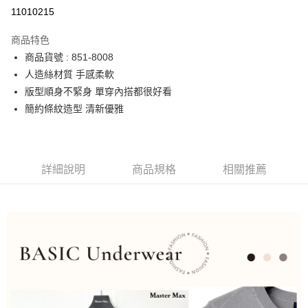
運送方式
11010215
宅配
商品特色
每筆NT$90，滿NT$2,000(含以上)免運費
商品貨號 : 851-8008
人造絲材質 手感柔軟
版型順身不緊身 單穿內搭都很好看
簡約條紋造型 清新優雅
詳細說明
商品規格
相關推薦