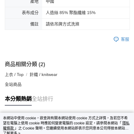
產地
中國
表布成分
人造絲 85% 聚酯纖維 15%
備註
請依吊牌方式洗滌
客服
商品相關分類 (2)
上衣 / Top
針織 / knitwear
全站商品
本分類熱銷
全站排行
本網站中使用 cookie，欲查詢有關本網站使用 cookie 方式之詳情，及若您不希
熱門標籤
望在電腦上使用 cookie 時應如何變更電腦的 cookie 設定，請參閱本網站「
隱私
權條款
」之 Cookie 聲明。您繼續使用本網站即表示您同意本公司得按本網站使
用條款之 Cookie 聲明使用 cookie。
了解更多 >