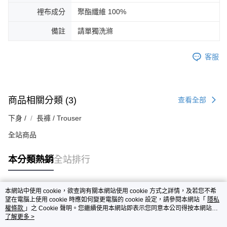
裡布成分
聚酯纖維 100%
備註
請單獨洗滌
客服
商品相關分類 (3)
查看全部
下身 /
長褲 / Trouser
全站商品
本分類熱銷
全站排行
本網站中使用 cookie，欲查詢有關本網站使用 cookie 方式之詳情，及若您不希
熱門標籤
望在電腦上使用 cookie 時應如何變更電腦的 cookie 設定，請參閱本網站「
隱私
權條款
」之 Cookie 聲明。您繼續使用本網站即表示您同意本公司得按本網站使
用條款之 Cookie 聲明使用 cookie。
了解更多 >