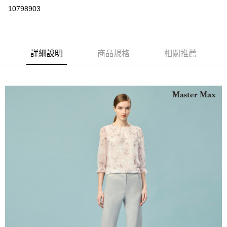
運送方式
10798903
宅配
每筆NT$90，滿NT$2,000(含以上)免運費
詳細說明
商品規格
相關推薦