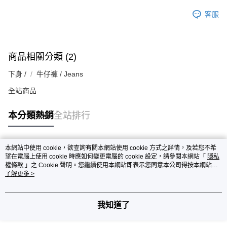
客服
商品相關分類 (2)
下身 /
牛仔褲 / Jeans
全站商品
本分類熱銷
全站排行
本網站中使用 cookie，欲查詢有關本網站使用 cookie 方式之詳情，及若您不希
熱門標籤
望在電腦上使用 cookie 時應如何變更電腦的 cookie 設定，請參閱本網站「
隱私
權條款
」之 Cookie 聲明。您繼續使用本網站即表示您同意本公司得按本網站使
用條款之 Cookie 聲明使用 cookie。
了解更多 >
我知道了