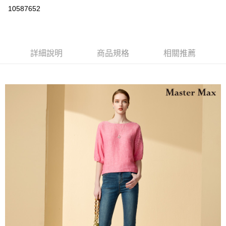
運送方式
10587652
宅配
每筆NT$90，滿NT$2,000(含以上)免運費
詳細說明
商品規格
相關推薦