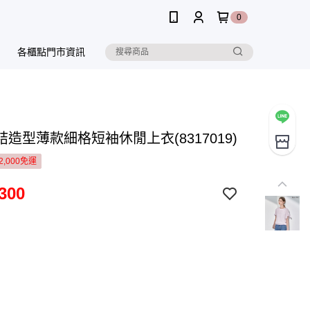
0
各櫃點門市資訊
造型薄款細格短袖休閒上衣(8317019)
2,000免運
300