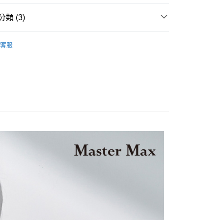
類 (3)
休閒好搭T恤
客服
0% OFF