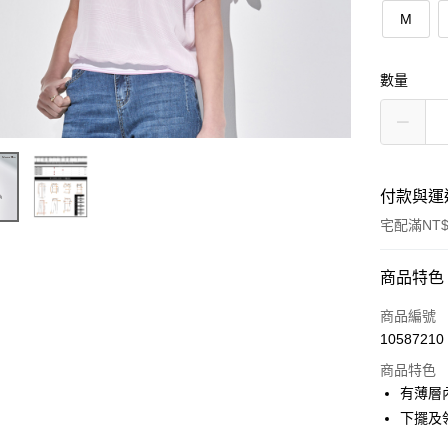
M
數量
付款與運
宅配滿NT$
付款方式
商品特色
信用卡一
商品編號
10587210
商品特色
運送方式
有薄層
宅配
下擺及
每筆NT$9