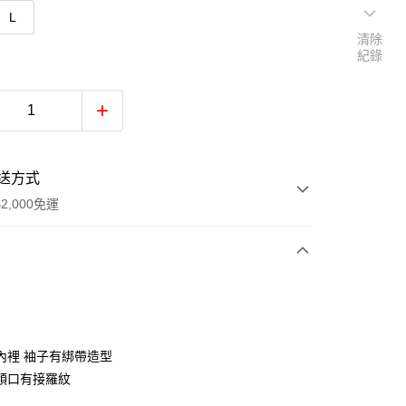
L
清除
紀錄
送方式
2,000免運
次付款
內裡 袖子有綁帶造型
領口有接羅紋
0，滿NT$2,000(含以上)免運費