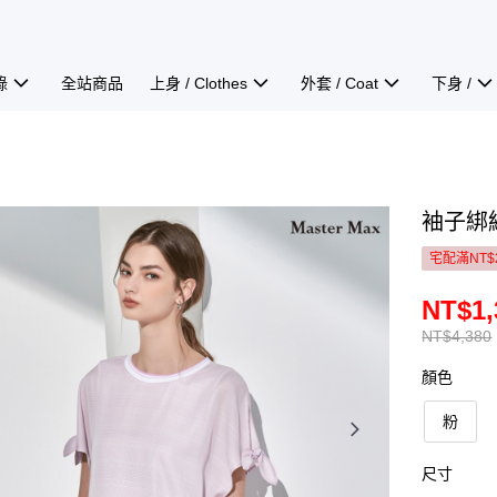
錄
全站商品
上身 / Clothes
外套 / Coat
下身 /
袖子綁結
宅配滿NT$
NT$1,
NT$4,380
顏色
粉
尺寸