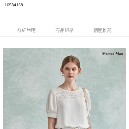
運送方式
10584168
宅配
每筆NT$90，滿NT$2,000(含以上)免運費
詳細說明
商品規格
相關推薦