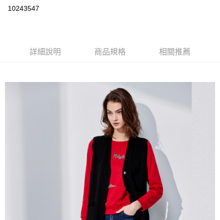
運送方式
10243547
宅配
每筆NT$90，滿NT$2,000(含以上)免運費
詳細說明
商品規格
相關推薦