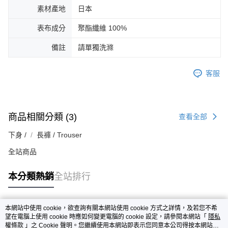
素材產地
日本
表布成分
聚酯纖維 100%
備註
請單獨洗滌
客服
商品相關分類 (3)
查看全部
下身 /
長褲 / Trouser
全站商品
本分類熱銷
全站排行
本網站中使用 cookie，欲查詢有關本網站使用 cookie 方式之詳情，及若您不希
熱門標籤
望在電腦上使用 cookie 時應如何變更電腦的 cookie 設定，請參閱本網站「
隱私
權條款
」之 Cookie 聲明。您繼續使用本網站即表示您同意本公司得按本網站使