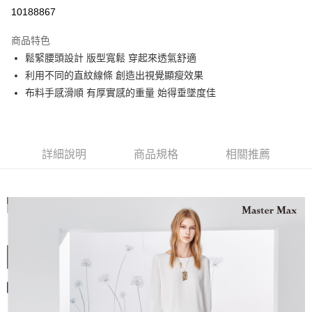
運送方式
10188867
宅配
商品特色
每筆NT$90，滿NT$2,000(含以上)免運費
鬆緊腰頭設計 版型寬鬆 穿起來透氣舒適
利用不同的直紋線條 創造出視覺顯瘦效果
布料手感滑順 有厚實感的重量 始得垂墜度佳
詳細說明
商品規格
相關推薦