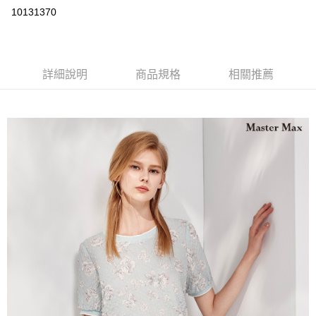
運送方式
10131370
宅配
每筆NT$90，滿NT$2,000(含以上)免運費
詳細說明
商品規格
相關推薦