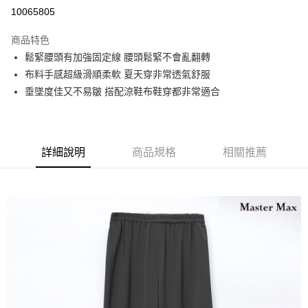
運送方式
10065805
宅配
商品特色
每筆NT$90，滿NT$2,000(含以上)免運費
鬆緊腰頭有加強固定線 腰頭鬆緊不會亂翻轉
布料手感超級滑順柔軟 夏天穿非常透氣舒服
垂墜度佳又不易皺 搭配涼鞋布鞋穿都非常適合
詳細說明
商品規格
相關推薦