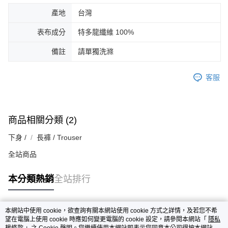
產地
台灣
表布成分
特多龍纖維 100%
備註
請單獨洗滌
客服
商品相關分類 (2)
下身 /
長褲 / Trouser
全站商品
本分類熱銷
全站排行
本網站中使用 cookie，欲查詢有關本網站使用 cookie 方式之詳情，及若您不希
熱門標籤
望在電腦上使用 cookie 時應如何變更電腦的 cookie 設定，請參閱本網站「
隱私