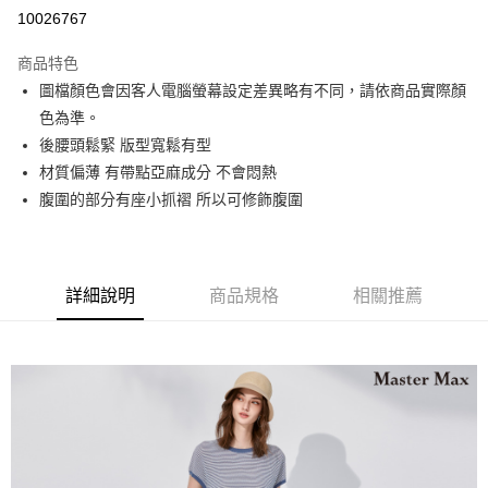
運送方式
10026767
宅配
商品特色
每筆NT$90，滿NT$2,000(含以上)免運費
圖檔顏色會因客人電腦螢幕設定差異略有不同，請依商品實際顏
色為準。
後腰頭鬆緊 版型寬鬆有型
材質偏薄 有帶點亞麻成分 不會悶熱
腹圍的部分有座小抓褶 所以可修飾腹圍
詳細說明
商品規格
相關推薦