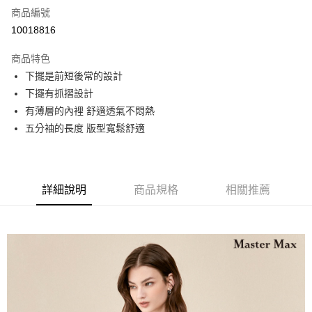
商品編號
運送方式
10018816
宅配
商品特色
每筆NT$90，滿NT$2,000(含以上)免運費
下擺是前短後常的設計
下擺有抓摺設計
有薄層的內裡 舒適透氣不悶熱
五分袖的長度 版型寬鬆舒適
詳細說明
商品規格
相關推薦